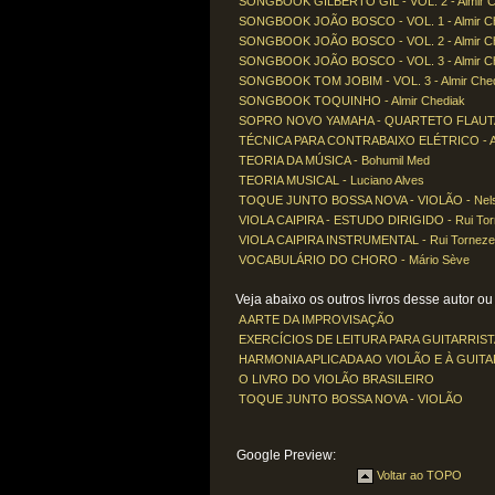
SONGBOOK GILBERTO GIL - VOL. 2 - Almir C
SONGBOOK JOÃO BOSCO - VOL. 1 - Almir C
SONGBOOK JOÃO BOSCO - VOL. 2 - Almir C
SONGBOOK JOÃO BOSCO - VOL. 3 - Almir C
SONGBOOK TOM JOBIM - VOL. 3 - Almir Che
SONGBOOK TOQUINHO - Almir Chediak
SOPRO NOVO YAMAHA - QUARTETO FLAUTAS D
TÉCNICA PARA CONTRABAIXO ELÉTRICO - Al
TEORIA DA MÚSICA - Bohumil Med
TEORIA MUSICAL - Luciano Alves
TOQUE JUNTO BOSSA NOVA - VIOLÃO - Nels
VIOLA CAIPIRA - ESTUDO DIRIGIDO - Rui Torn
VIOLA CAIPIRA INSTRUMENTAL - Rui Torneze
VOCABULÁRIO DO CHORO - Mário Sève
Veja abaixo os outros livros desse autor ou a
A ARTE DA IMPROVISAÇÃO
EXERCÍCIOS DE LEITURA PARA GUITARRIST
HARMONIA APLICADA AO VIOLÃO E À GUIT
O LIVRO DO VIOLÃO BRASILEIRO
TOQUE JUNTO BOSSA NOVA - VIOLÃO
Google Preview:
Voltar ao TOPO