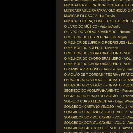
MÚSICA BRASILEIRA PARA CONTRABAIXO - Adr
MÚSICA BRASILEIRA PARA VIOLONCELO E VIOL
MÚSICA E FILOSOFIA - Lia Tomás
MÚSICA: LEITURA, CONCEITOS, EXERCÍCIOS -
O LIVRO DO MÚSICO - Antonio Adolfo
O LIVRO DO VIOLÃO BRASILEIRO - Nelson Fa
O MELHOR DE ELIS REGINA - Elis Regina
O MELHOR DE LUPICÍNIO RODRIGUES - Lupic
O MELHOR DO BOLERO - Diversos
O MELHOR DO CHORO BRASILEIRO - VOL. I 
O MELHOR DO CHORO BRASILEIRO - VOL. II 
O MELHOR DO CHORO BRASILEIRO - VOL. III
O PIANISTA VIRTUOSO - Hanon e Henry Lemo
O VIOLÃO DE 7 CORDAS ( TEORIA e PRÁTICA )
PEDAGOGIA DO VIOLÃO - FORMATO GRANDE
PEDAGOGIA DO VIOLÃO - FORMATO PEQU
SEGREDO DO ACOMPANHAMENTO - Fernand
SEGREDO DO BRAÇO DO VIOLÃO - Fernand
SOLFEJO CURSO ELEMENTAR - Edgar Wille
SONGBOOK CAETANO VELOSO - VOL. 1 - Alm
SONGBOOK CAETANO VELOSO - VOL. 2 - Alm
SONGBOOK DORIVAL CAYMMI - VOL. 1 - Almi
SONGBOOK DORIVAL CAYMMI - VOL. 2 - Almi
SONGBOOK GILBERTO GIL - VOL. 1 - Almir C