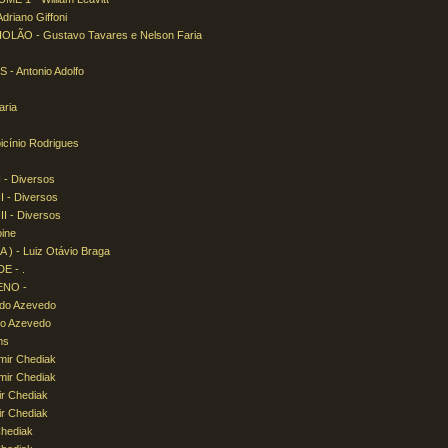
iano Giffoni
ÃO - Gustavo Tavares e Nelson Faria
 Antonio Adolfo
ria
ínio Rodrigues
- Diversos
- Diversos
 - Diversos
ine
 - Luiz Otávio Braga
 - .
ENO -
o Azevedo
o Azevedo
ms
ir Chediak
ir Chediak
r Chediak
r Chediak
hediak