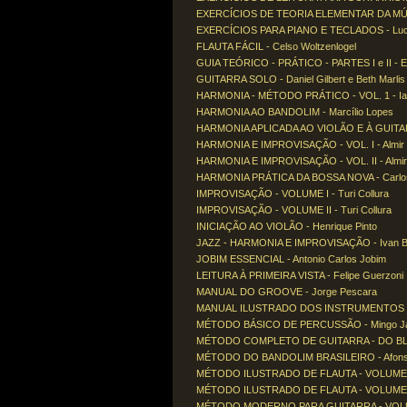
EXERCÍCIOS DE TEORIA ELEMENTAR DA MÚSI
EXERCÍCIOS PARA PIANO E TECLADOS - Luci
FLAUTA FÁCIL - Celso Woltzenlogel
GUIA TEÓRICO - PRÁTICO - PARTES I e II - Et
GUITARRA SOLO - Daniel Gilbert e Beth Marlis
HARMONIA - MÉTODO PRÁTICO - VOL. 1 - Ia
HARMONIA AO BANDOLIM - Marcílio Lopes
HARMONIA APLICADA AO VIOLÃO E À GUITARR
HARMONIA E IMPROVISAÇÃO - VOL. I - Almir
HARMONIA E IMPROVISAÇÃO - VOL. II - Almir
HARMONIA PRÁTICA DA BOSSA NOVA - Carlo
IMPROVISAÇÃO - VOLUME I - Turi Collura
IMPROVISAÇÃO - VOLUME II - Turi Collura
INICIAÇÃO AO VIOLÃO - Henrique Pinto
JAZZ - HARMONIA E IMPROVISAÇÃO - Ivan Ba
JOBIM ESSENCIAL - Antonio Carlos Jobim
LEITURA À PRIMEIRA VISTA - Felipe Guerzoni
MANUAL DO GROOVE - Jorge Pescara
MANUAL ILUSTRADO DOS INSTRUMENTOS MUS
MÉTODO BÁSICO DE PERCUSSÃO - Mingo J
MÉTODO COMPLETO DE GUITARRA - DO BLUES
MÉTODO DO BANDOLIM BRASILEIRO - Afons
MÉTODO ILUSTRADO DE FLAUTA - VOLUME 1 -
MÉTODO ILUSTRADO DE FLAUTA - VOLUME 2 -
MÉTODO MODERNO PARA GUITARRA - VOLUME 