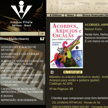
A Editora
News
Busca Avançada (Se
ACORDES, ARP
Nelson Faria
Neste livro, Nels
músicos brasileir
Busca Rápida (Search)
É um marco no ens
SONGBOOKS E ÁLBUNS DE
ARTISTAS
SONGBOOKS E COLETÂNEAS
DIVERSOS
ÁLBUNS DE MÚSICAS CLÁSSICAS
(CLASSIC MUSIC ALBUM)
MÉTODOS OU ESTUDOS
(METHOD OR STUDY)
LIVROS OU MÉTODOS INFANTIS
Métodos ou estudos (Method or study) - Instr
(BOOKS FOR CHILDREN)
Arranjos para violão e guitarra (guitar)
LITERATURA MUSICAL (MUSIC
Catálogo: ACAPE
LITERATURE)
Nº de Páginas: 88
CADERNOS DE MÚSICA OU
IMPRESSOS (MUSIC NOTEBOOK)
E-BOOKS
Clientes que compraram esse livro também 
IMPRESSÃO SOB DEMANDA
211 LEVADAS RÍTMICAS - Renato de Sá
3250 ACORDES PARA VIOLÃO - Fernando Az