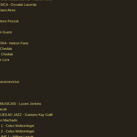
CA - Osvaldo Lacerda
ano Alves
tore Pozzoli
n Guest
A - Nelson Faria
 Chediak
 Chediak
s Lyra
rasnevicius
ICAIS - Lucien Jenkins
acob
 AO JAZZ - Gaetano Kay Galifi
o Machado
 Celso Woltzenlogel
 Celso Woltzenlogel
1 - William Leavitt