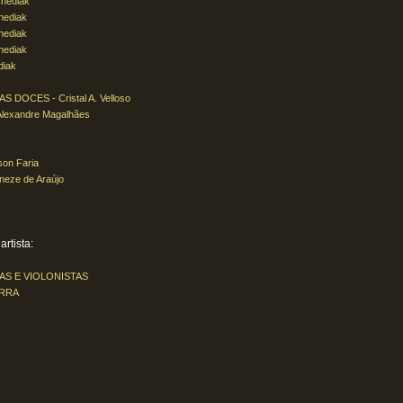
hediak
hediak
hediak
hediak
diak
OCES - Cristal A. Velloso
exandre Magalhães
on Faria
eze de Araújo
rtista:
AS E VIOLONISTAS
ARRA