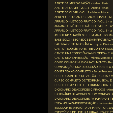
A ARTE DA IMPROVISAÇÃO - Nelson Faria
A ARTE DE OUVIR - VOL. 1 - Adamo Prince
A ARTE DE OUVIR - VOL. 2 - Adamo Prince
APRENDER TOCAR E CRIAR AO PIANO - IMPROV
ARRANJO - MÉTODO PRÁTICO - VOL. 1 - Ian
ARRANJO - MÉTODO PRÁTICO - VOL. 2 - Ian
ARRANJO - MÉTODO PRÁTICO - VOL. 3 - Ian
AS INTERPRETAÇÕES DE TIM MAIA - Tim Ma
BASS SOLO - SEGREDOS DA IMPROVISAÇÃO 
BATERIA CONTEMPORÂNEA - Jayme Pladeval
CANTO - EQUILÍBRIO ENTRE CORPO E SOM - C
CANTO UMA CONSCIÊNCIA MELÓDICA - Tutti
CANTO UMA EXPRESSÃO - Mônica Marsola e T
COMO COMPOR MÚSICA FACILMENTE - Fern
COMPOSIÇÃO, UMA DISCUSSÃO SOBRE O PRO
CONTRABAIXO COMPLETO - Jorge Pescara
CURSO CAVALLIERI DE VIOLÃO E GUITARRA - I
CURSO COMPLETO DE TEORIA MUSICAL E SOL
CURSO COMPLETO DE TEORIA MUSICAL E SOL
DICIONÁRIO DE ACORDES CIFRADOS - Almir
DICIONÁRIO DE ACORDES COM CORDAS SOLTA
DICIONÁRIO DE ACORDES PARA PIANO E TEC
ESCALAS PARA IMPROVISAÇÃO - Luciano Alv
ESCOLA PREPARATÓRIA DE PIANO - OP. 101 -
EXERCÍCIOS DE LEITURA PARA GUITARRISTAS