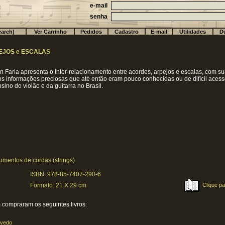
e-mail
senha
arch)
Ver Carrinho
Pedidos
Cadastro
E-mail
Utilidades
Dú
EJOS e ESCALAS
on Faria apresenta o inter-relacionamento entre acordes, arpejos e escalas, com s
os informações preciosas que até então eram pouco conhecidas ou de difícil acess
ino do violão e da guitarra no Brasil.
umentos de cordas (strings)
ISBN: 978-85-7407-290-6
Clique pa
Formato: 21 X 29 cm
compraram os seguintes livros:
evedo