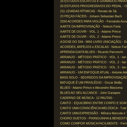
16 ESTUDOS ESCRITOS E GRAVADOS PARA PI
20 ESTUDOS PROGRESSIVOS DO PEDAL - OP. 
211 LEVADAS RÍTMICAS - Renato de Sá
23 PEÇAS FÁCEIS - Johann Sebastian Bach
3250 ACORDES PARA VIOLÃO - Fernando Aze
A ARTE DA IMPROVISAÇÃO - Nelson Faria
A ARTE DE OUVIR - VOL. 1 - Adamo Prince
A ARTE DE OUVIR - VOL. 2 - Adamo Prince
A DOSE DO DIA - MINI LIVRO (INICIAÇÃO) - 
ACORDES, ARPEJOS e ESCALAS - Nelson Far
APRENDA GAITA BLUES - Ricardo Parronchi
ARRANJO - MÉTODO PRÁTICO - VOL. 1 - Ian
ARRANJO - MÉTODO PRÁTICO - VOL. 2 - Ian
ARRANJO - MÉTODO PRÁTICO - VOL. 3 - Ian
ARRANJO - UM ENFOQUE ATUAL - Antonio Ado
BASS SOLO - SEGREDOS DA IMPROVISAÇÃO 
BATUQUE É UM PRIVILÉGIO - Oscar Bolão
BLUES - Adamo Prince e Alexandre Massena
BLUES AO SEU ALCANCE - John Ganapes
CADERNO DE MÚSICA - 12 PAUTAS -
CANTO - EQUILÍBRIO ENTRE CORPO E SOM - C
CANTO UMA CONSCIÊNCIA MELÓDICA - Tutti
CANTO UMA EXPRESSÃO - Mônica Marsola e Tu
CHORO DUETOS - PIXINGUINHA & BENEDITO LA
COMO COMPOR MÚSICA FACILMENTE - Ferna