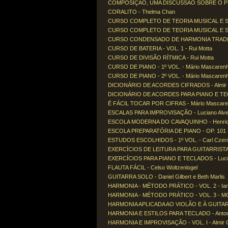
COMPOSIÇÃO, UMA DISCUSSÃO SOBRE O PROC
CORALITO - Thelma Chan
CURSO COMPLETO DE TEORIA MUSICAL E SOLF
CURSO COMPLETO DE TEORIA MUSICAL E SOLF
CURSO CONDENSADO DE HARMONIA TRADICIO
CURSO DE BATERIA - VOL. 1 - Rui Motta
CURSO DE DIVISÃO RÍTMICA - Rui Motta
CURSO DE PIANO - 1º VOL. - Mário Mascaren
CURSO DE PIANO - 2º VOL. - Mário Mascaren
DICIONÁRIO DE ACORDES CIFRADOS - Almir 
DICIONÁRIO DE ACORDES PARA PIANO E TECL
É FÁCIL TOCAR POR CIFRAS - Mário Mascar
ESCALAS PARA IMPROVISAÇÃO - Luciano Alv
ESCOLA MODERNA DO CAVAQUINHO - Henriq
ESCOLA PREPARATÓRIA DE PIANO - OP. 101 -
ESTUDOS ESCOLHIDOS - 1º VOL. - Carl Czern
EXERCÍCIOS DE LEITURA PARA GUITARRISTAS
EXERCÍCIOS PARA PIANO E TECLADOS - Lucia
FLAUTA FÁCIL - Celso Woltzenlogel
GUITARRA SOLO - Daniel Gilbert e Beth Marlis
HARMONIA - MÉTODO PRÁTICO - VOL. 2 - Ian
HARMONIA - MÉTODO PRÁTICO - VOL. 3 - MO
HARMONIA APLICADA AO VIOLÃO E À GUITARRA
HARMONIA E ESTILOS PARA TECLADO - Antoni
HARMONIA E IMPROVISAÇÃO - VOL. I - Almir 