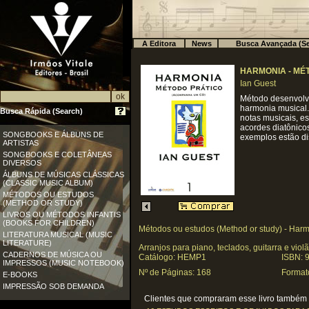
A Editora
News
Busca Avançada (Se
HARMONIA - MÉT
Ian Guest
Método desenvolvi
harmonia musical.
Busca Rápida (Search)
notas musicais, es
acordes diatônico
SONGBOOKS E ÁLBUNS DE
exemplos estão di
ARTISTAS
SONGBOOKS E COLETÂNEAS
DIVERSOS
ÁLBUNS DE MÚSICAS CLÁSSICAS
(CLASSIC MUSIC ALBUM)
MÉTODOS OU ESTUDOS
(METHOD OR STUDY)
LIVROS OU MÉTODOS INFANTIS
(BOOKS FOR CHILDREN)
Métodos ou estudos (Method or study) - Har
LITERATURA MUSICAL (MUSIC
LITERATURE)
Arranjos para piano, teclados, guitarra e viol
CADERNOS DE MÚSICA OU
Catálogo: HEMP1
ISBN: 
IMPRESSOS (MUSIC NOTEBOOK)
Nº de Páginas: 168
Format
E-BOOKS
IMPRESSÃO SOB DEMANDA
Clientes que compraram esse livro também c