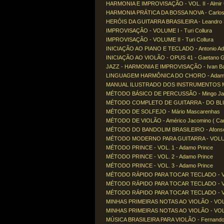
HARMONIA E IMPROVISAÇÃO - VOL. II - Almir 
HARMONIA PRÁTICA DA BOSSA NOVA - Carlos
HERÓIS DA GUITARRA BRASILEIRA - Leandro So
IMPROVISAÇÃO - VOLUME I - Turi Collura
IMPROVISAÇÃO - VOLUME II - Turi Collura
INICIAÇÃO AO PIANO E TECLADO - Antonio Ad
INICIAÇÃO AO VIOLÃO - OPUS 41 - Gaetano Ga
JAZZ - HARMONIA E IMPROVISAÇÃO - Ivan Ba
LINGUAGEM HARMÔNICA DO CHORO - Adamo
MANUAL ILUSTRADO DOS INSTRUMENTOS MUS
MÉTODO BÁSICO DE PERCUSSÃO - Mingo Ja
MÉTODO COMPLETO DE GUITARRA - DO BLUES 
MÉTODO DE SOLFEJO - Mário Mascarenhas
MÉTODO DE VIOLÃO - Américo Jacomino ( Can
MÉTODO DO BANDOLIM BRASILEIRO - Afons
MÉTODO MODERNO PARA GUITARRA - VOLUME 1
MÉTODO PRINCE - VOL. 1 - Adamo Prince
MÉTODO PRINCE - VOL. 2 - Adamo Prince
MÉTODO PRINCE - VOL. 3 - Adamo Prince
MÉTODO RÁPIDO PARA TOCAR TECLADO - VOL
MÉTODO RÁPIDO PARA TOCAR TECLADO - VOL
MÉTODO RÁPIDO PARA TOCAR TECLADO - VOL
MINHAS PRIMEIRAS NOTAS AO VIOLÃO - VOL. 1
MINHAS PRIMEIRAS NOTAS AO VIOLÃO - VOL. 2
MÚSICA BRASILEIRA PARA VIOLÃO - Fernando