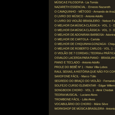
MÚSICA E FILOSOFIA - Lia Tomás
NAZARETH ESSENCIAL - Ernesto Nazareth
O CAVAQUINHO - MÉTODO - Armando de Araújo
O LIVRO DO MÚSICO - Antonio Adolfo
O LIVRO DO VIOLÃO BRASILEIRO - Nelson Fa
O MELHOR DA MÚSICA CLÁSSICA - VOL. 1 - D
O MELHOR DA MÚSICA CLÁSSICA - VOL. 3 - D
O MELHOR DE ADONIRAN BARBOSA - Adonira
O MELHOR DE CARTOLA - Cartola
O MELHOR DE CHIQUINHA GONZAGA - Chiqu
O MELHOR DE ROBERTO CARLOS - VOL. 1 - R
O VIOLÃO DE 7 CORDAS ( TEORIA e PRÁTICA ) 
OSVALDO LACERDA PARA PIANO - BRASILIANAS
PIANO E TECLADO - Antonio Adolfo
PROLE DO BEBÊ Nº 1 - Heitor Villa-Lobos
RAUL SEIXAS, A HISTÓRIA QUE NÃO FOI CONT
SAXOFONE FÁCIL - Marco Túlio
SEGREDO DO BRAÇO DO VIOLÃO - Fernando
SOLFEJO CURSO ELEMENTAR - Edgar Willem
SONGBOOK CHORO - VOL. 1 - Almir Chediak
TEORIA MUSICAL - Luciano Alves
TROMBONE FÁCIL - Lélio Alves
VOCABULÁRIO DO CHORO - Mário Sève
WORKSHOP DE MÚSICA BRASILEIRA - Antonio 