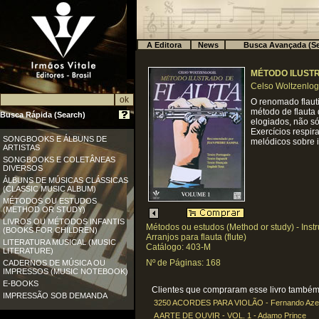
A Editora
News
Busca Avançada (Se
MÉTODO ILUSTR
Celso Woltzenlog
O renomado flauti
método de flauta 
Busca Rápida (Search)
elogiados, não s
Exercícios respir
SONGBOOKS E ÁLBUNS DE
melódicos sobre i
ARTISTAS
SONGBOOKS E COLETÂNEAS
DIVERSOS
ÁLBUNS DE MÚSICAS CLÁSSICAS
(CLASSIC MUSIC ALBUM)
MÉTODOS OU ESTUDOS
(METHOD OR STUDY)
LIVROS OU MÉTODOS INFANTIS
Métodos ou estudos (Method or study) - Ins
(BOOKS FOR CHILDREN)
Arranjos para flauta (flute)
LITERATURA MUSICAL (MUSIC
Catálogo: 403-M
LITERATURE)
Nº de Páginas: 168
CADERNOS DE MÚSICA OU
IMPRESSOS (MUSIC NOTEBOOK)
E-BOOKS
Clientes que compraram esse livro também 
IMPRESSÃO SOB DEMANDA
3250 ACORDES PARA VIOLÃO - Fernando Az
A ARTE DE OUVIR - VOL. 1 - Adamo Prince