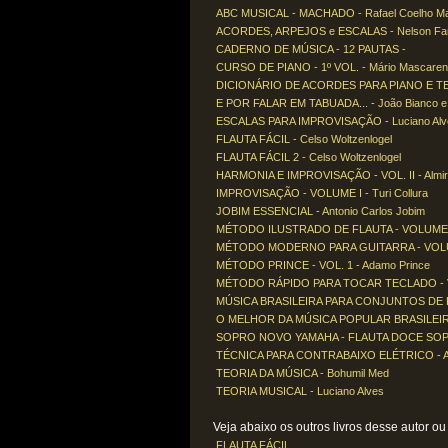
ABC MUSICAL - MACHADO - Rafael Coelho M
ACORDES, ARPEJOS e ESCALAS - Nelson Far
CADERNO DE MÚSICA - 12 PAUTAS -
CURSO DE PIANO - 1º VOL. - Mário Mascare
DICIONÁRIO DE ACORDES PARA PIANO E TEC
E POR FALAR EM TABUADA... - João Bianco e
ESCALAS PARA IMPROVISAÇÃO - Luciano Alv
FLAUTA FÁCIL - Celso Woltzenlogel
FLAUTA FÁCIL 2 - Celso Woltzenlogel
HARMONIA E IMPROVISAÇÃO - VOL. II - Almir
IMPROVISAÇÃO - VOLUME I - Turi Collura
JOBIM ESSENCIAL - Antonio Carlos Jobim
MÉTODO ILUSTRADO DE FLAUTA - VOLUME 2 -
MÉTODO MODERNO PARA GUITARRA - VOLUME 
MÉTODO PRINCE - VOL. 1 - Adamo Prince
MÉTODO RÁPIDO PARA TOCAR TECLADO - VOL
MÚSICA BRASILEIRA PARA CONJUNTOS DE FLAU
O MELHOR DA MÚSICA POPULAR BRASILEIRA -
SOPRO NOVO YAMAHA - FLAUTA DOCE SOP
TÉCNICA PARA CONTRABAIXO ELÉTRICO - Al
TEORIA DA MÚSICA - Bohumil Med
TEORIA MUSICAL - Luciano Alves
Veja abaixo os outros livros desse autor ou a
FLAUTA FÁCIL