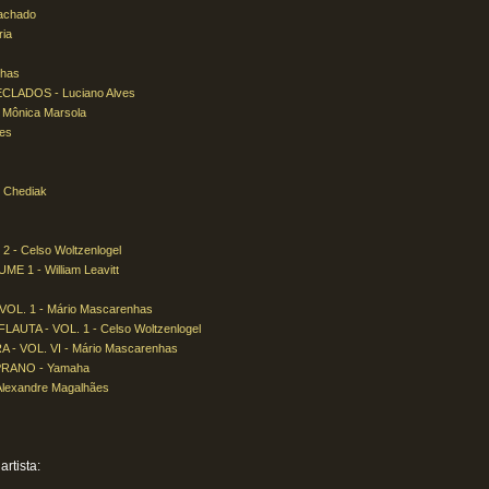
achado
ia
nhas
LADOS - Luciano Alves
 Mônica Marsola
es
 Chediak
 Celso Woltzenlogel
1 - William Leavitt
. 1 - Mário Mascarenhas
TA - VOL. 1 - Celso Woltzenlogel
 VOL. VI - Mário Mascarenhas
RANO - Yamaha
exandre Magalhães
rtista: