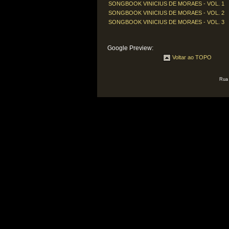
SONGBOOK VINICIUS DE MORAES - VOL. 1
SONGBOOK VINICIUS DE MORAES - VOL. 2
SONGBOOK VINICIUS DE MORAES - VOL. 3
Google Preview:
Voltar ao TOPO
Rua 