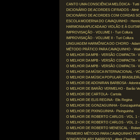
CANTO UMA CONSCIÊNCIA MELÓDICA - Tutti
DICIONÁRIO DE ACORDES CIFRADOS - Almir 
DICIONÁRIO DE ACORDES COM CORDAS SOLTA
ESCOLA MODERNA DO CAVAQUINHO - Henriq
HARMONIA APLICADA AO VIOLÃO E À GUITARRA
IMPROVISAÇÃO - VOLUME I - Turi Collura
IMPROVISAÇÃO - VOLUME II - Turi Collura
LINGUAGEM HARMÔNICA DO CHORO - Adamo
MÉTODO PRÁTICO PARA CAVAQUINHO - Waldi
O MELHOR DA MPB - VERSÃO COMPACTA - VOL
O MELHOR DA MPB - VERSÃO COMPACTA - VOL.
O MELHOR DA MPB - VERSÃO COMPACTA - VOL.
O MELHOR DA MÚSICA INTERNACIONAL - VOL.
O MELHOR DA MÚSICA POPULAR BRASILEIRA -
O MELHOR DE ADONIRAN BARBOSA - Adonira
O MELHOR DE BARÃO VERMELHO - Barão Ve
O MELHOR DE CARTOLA - Cartola
O MELHOR DE ELIS REGINA - Elis Regina
O MELHOR DE GONZAGUINHA - Gonzaguinh
O MELHOR DE PIXINGUINHA - Pixinguinha
O MELHOR DE ROBERTO CARLOS - VOL. 1 - R
O MELHOR DE ROBERTO CARLOS - VOL. 2 - R
O MELHOR DE ROBERTO MENESCAL - Robert
PRIMEIRO MÉTODO PARA CAVAQUINHO POR MÚS
SONGBOOK ARY BARROSO - Almir Chediak