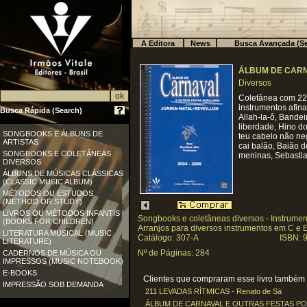
A Editora
News
Busca Avançada (Se
ÁLBUM DE CARN
Diversos
Coletânea com 226
instrumentos afin
Busca Rápida (Search)
Allah-la-ô, Bande
liberdade, Hino do
SONGBOOKS E ÁLBUNS DE
teu cabelo não neg
ARTISTAS
cai balão, Baião d
SONGBOOKS E COLETÂNEAS
meninas, Sebastia
DIVERSOS
ÁLBUNS DE MÚSICAS CLÁSSICAS
(CLASSIC MUSIC ALBUM)
MÉTODOS OU ESTUDOS
(METHOD OR STUDY)
LIVROS OU MÉTODOS INFANTIS
Songbooks e coletâneas diversos - Instrume
(BOOKS FOR CHILDREN)
Arranjos para diversos instrumentos em C e 
LITERATURA MUSICAL (MUSIC
Catálogo: 307-A
ISBN: 
LITERATURE)
Nº de Páginas: 284
CADERNOS DE MÚSICA OU
IMPRESSOS (MUSIC NOTEBOOK)
E-BOOKS
Clientes que compraram esse livro também c
IMPRESSÃO SOB DEMANDA
211 LEVADAS RÍTMICAS - Renato de Sá
ÁLBUM DE CARNAVAL E OUTRAS FESTAS POPU