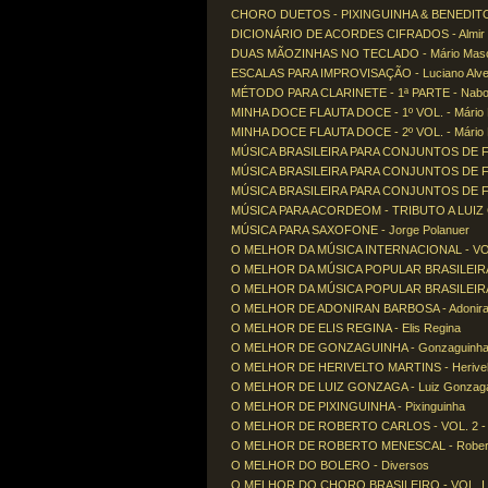
CHORO DUETOS - PIXINGUINHA & BENEDITO LA
DICIONÁRIO DE ACORDES CIFRADOS - Almir 
DUAS MÃOZINHAS NO TECLADO - Mário Mas
ESCALAS PARA IMPROVISAÇÃO - Luciano Alv
MÉTODO PARA CLARINETE - 1ª PARTE - Nabor
MINHA DOCE FLAUTA DOCE - 1º VOL. - Mário
MINHA DOCE FLAUTA DOCE - 2º VOL. - Mário
MÚSICA BRASILEIRA PARA CONJUNTOS DE FLAU
MÚSICA BRASILEIRA PARA CONJUNTOS DE FLAU
MÚSICA BRASILEIRA PARA CONJUNTOS DE FLAU
MÚSICA PARA ACORDEOM - TRIBUTO A LUIZ 
MÚSICA PARA SAXOFONE - Jorge Polanuer
O MELHOR DA MÚSICA INTERNACIONAL - VOL.
O MELHOR DA MÚSICA POPULAR BRASILEIRA - 
O MELHOR DA MÚSICA POPULAR BRASILEIRA - 
O MELHOR DE ADONIRAN BARBOSA - Adonira
O MELHOR DE ELIS REGINA - Elis Regina
O MELHOR DE GONZAGUINHA - Gonzaguinh
O MELHOR DE HERIVELTO MARTINS - Herivelt
O MELHOR DE LUIZ GONZAGA - Luiz Gonzag
O MELHOR DE PIXINGUINHA - Pixinguinha
O MELHOR DE ROBERTO CARLOS - VOL. 2 - R
O MELHOR DE ROBERTO MENESCAL - Robert
O MELHOR DO BOLERO - Diversos
O MELHOR DO CHORO BRASILEIRO - VOL. I -