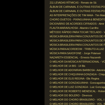
211 LEVADAS RÍTMICAS - Renato de Sá
ÁLBUM DE CARNAVAL E OUTRAS FESTAS POPU
ÁLBUM DE CARNAVAL E OUTRAS FESTAS POP
AS INTERPRETAÇÕES DE TIM MAIA - Tim Mai
CHORO DUETOS - PIXINGUINHA & BENEDITO LA
DICIONÁRIO DE ACORDES CIFRADOS - Almir 
FLAUTA MARAVILHOSA - Altamiro Carrilho
MÉTODO RÁPIDO PARA TOCAR TECLADO - VOL
MÚSICA BRASILEIRA PARA CONJUNTOS DE FLAU
MÚSICA BRASILEIRA PARA CONJUNTOS DE FLAU
MÚSICA BRASILEIRA PARA CONJUNTOS DE FLAU
MÚSICA PARA ACORDEOM - TRIBUTO A LUIZ 
MÚSICA PARA SAXOFONE - Jorge Polanuer
NAZARETH ESSENCIAL - Ernesto Nazareth
O MELHOR DA MÚSICA INTERNACIONAL - VOL.
O MELHOR DE 14 BIS - 14 Bis
O MELHOR DE ADONIRAN BARBOSA - Adonira
O MELHOR DE CHIQUINHA GONZAGA - Chiqu
O MELHOR DE ELIS REGINA - Elis Regina
O MELHOR DE GONZAGUINHA - Gonzaguinh
O MELHOR DE LUIZ GONZAGA - Luiz Gonzag
O MELHOR DE ROBERTO MENESCAL - Robert
O MELHOR DO BOLERO - Diversos
O MELHOR DO CHORO BRASILEIRO - VOL. I -
O MELHOR DO CHORO BRASILEIRO - VOL. II 