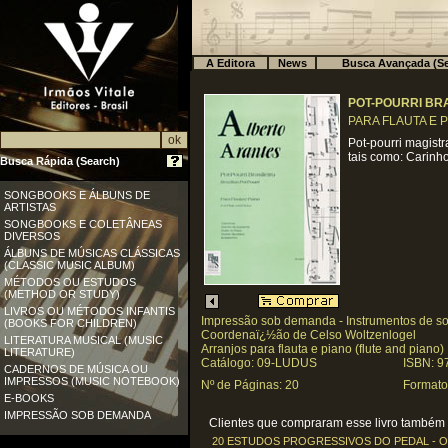
A Editora
News
Busca Avançada (Se
POT-POURRI BR
PARA FLAUTA E PI
Pot-pourri magistr
tais como: Carinho
Busca Rápida (Search)
SONGBOOKS E ÁLBUNS DE
ARTISTAS
SONGBOOKS E COLETÂNEAS
DIVERSOS
ÁLBUNS DE MÚSICAS CLÁSSICAS
(CLASSIC MUSIC ALBUM)
MÉTODOS OU ESTUDOS
(METHOD OR STUDY)
LIVROS OU MÉTODOS INFANTIS
Impressão sob demanda - Instrumentos de s
(BOOKS FOR CHILDREN)
Coordenaï¿½ão de Celso Woltzenlogel
LITERATURA MUSICAL (MUSIC
Arranjos para flauta e piano (flute and piano)
LITERATURE)
Catálogo: 09-LUDUS
ISBN: 9
CADERNOS DE MÚSICA OU
IMPRESSOS (MUSIC NOTEBOOK)
Nº de Páginas: 20
Formato
E-BOOKS
IMPRESSÃO SOB DEMANDA
Clientes que compraram esse livro também c
20 ESTUDOS PROGRESSIVOS DO PEDAL - OP. 