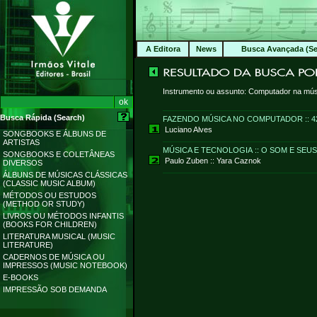
A Editora
News
Busca Avançada (Se
Instrumento ou assunto: Computador na mú
Busca Rápida (Search)
FAZENDO MÚSICA NO COMPUTADOR :: 4
Luciano Alves
SONGBOOKS E ÁLBUNS DE
ARTISTAS
MÚSICA E TECNOLOGIA :: O SOM E SEUS
SONGBOOKS E COLETÂNEAS
Paulo Zuben :: Yara Caznok
DIVERSOS
ÁLBUNS DE MÚSICAS CLÁSSICAS
(CLASSIC MUSIC ALBUM)
MÉTODOS OU ESTUDOS
(METHOD OR STUDY)
LIVROS OU MÉTODOS INFANTIS
(BOOKS FOR CHILDREN)
LITERATURA MUSICAL (MUSIC
LITERATURE)
CADERNOS DE MÚSICA OU
IMPRESSOS (MUSIC NOTEBOOK)
E-BOOKS
IMPRESSÃO SOB DEMANDA