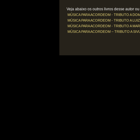
Veja abaixo os outros livros desse autor ou a
MÚSICA PARA ACORDEOM - TRIBUTO A DO
MÚSICA PARA ACORDEOM - TRIBUTO A LU
MÚSICA PARA ACORDEOM - TRIBUTO A MAR
MÚSICA PARA ACORDEOM – TRIBUTO A SIV