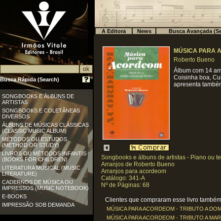
A Editora
News
Busca Avançada (Se
MÚSICA PARA A
Roberto Bueno
Álbum com 14 arr
Coisinha boa, Cub
Busca Rápida (Search)
apresenta também
SONGBOOKS E ÁLBUNS DE
ARTISTAS
SONGBOOKS E COLETÂNEAS
DIVERSOS
ÁLBUNS DE MÚSICAS CLÁSSICAS
(CLASSIC MUSIC ALBUM)
MÉTODOS OU ESTUDOS
(METHOD OR STUDY)
LIVROS OU MÉTODOS INFANTIS
Songbooks e álbuns de artistas - Piano ou t
(BOOKS FOR CHILDREN)
Arranjos de Roberto Bueno
LITERATURA MUSICAL (MUSIC
Arranjos para acordeom
LITERATURE)
Catálogo: 341-A
CADERNOS DE MÚSICA OU
Nº de Páginas: 68
IMPRESSOS (MUSIC NOTEBOOK)
E-BOOKS
Clientes que compraram esse livro também 
IMPRESSÃO SOB DEMANDA
MÚSICA PARA ACORDEOM - TRIBUTO A DOMI
MÚSICA PARA ACORDEOM - TRIBUTO A MARIO