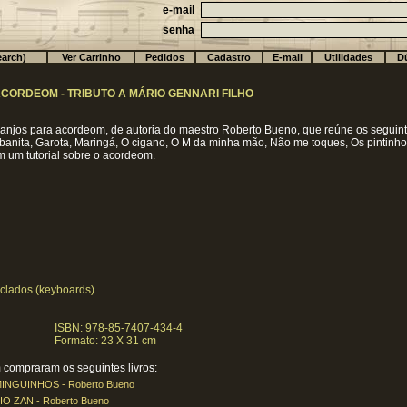
e-mail
senha
arch)
Ver Carrinho
Pedidos
Cadastro
E-mail
Utilidades
Dú
CORDEOM - TRIBUTO A MÁRIO GENNARI FILHO
anjos para acordeom, de autoria do maestro Roberto Bueno, que reúne os seguinte
anita, Garota, Maringá, O cigano, O M da minha mão, Não me toques, Os pintinhos no
 um tutorial sobre o acordeom.
eclados (keyboards)
ISBN: 978-85-7407-434-4
Formato: 23 X 31 cm
compraram os seguintes livros:
NGUINHOS - Roberto Bueno
 ZAN - Roberto Bueno