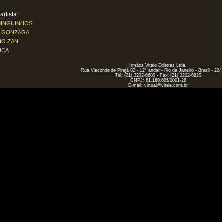
rtista:
MINGUINHOS
IZ GONZAGA
IO ZAN
UCA
Irmãos Vitale Editores Ltda.
Rua Visconde de Pirajá 82 - 12° andar - Rio de Janeiro - Brasil - 22
Tel: (21) 3202-6600 - Fax: (21) 3202-6620
CNPJ: 61.160.685/0001-28
E-mail:
virtual@vitale.com.br