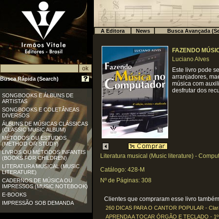
A Editora
News
Busca Avançada (Se
FAZENDO MÚSI
Luciano Alves
Este livro pode s
arranjadores, mae
Busca Rápida (Search)
música com auxili
desfrutar dos rec
SONGBOOKS E ÁLBUNS DE
ARTISTAS
SONGBOOKS E COLETÂNEAS
DIVERSOS
ÁLBUNS DE MÚSICAS CLÁSSICAS
(CLASSIC MUSIC ALBUM)
MÉTODOS OU ESTUDOS
(METHOD OR STUDY)
LIVROS OU MÉTODOS INFANTIS
Literatura musical (Music literature) - Comp
(BOOKS FOR CHILDREN)
LITERATURA MUSICAL (MUSIC
Catálogo: 428-M
LITERATURE)
Nº de Páginas: 308
CADERNOS DE MÚSICA OU
IMPRESSOS (MUSIC NOTEBOOK)
E-BOOKS
Clientes que compraram esse livro também 
IMPRESSÃO SOB DEMANDA
260 DICAS PARA O CANTOR POPULAR - Clara
APRENDA A TOCAR ÓRGÃO E TECLADO - 1º VO