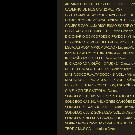
ARRANJO - MÉTODO PRÁTICO - VOL. 1 - Ian
CADERNO DE MÚSICA - 12 PAUTAS -
CANTO UMA CONSCIÊNCIA MELÓDICA - Tutti
COMO COMPOR MÚSICA FACILMENTE - Fern
COMPOSIÇÃO, UMA DISCUSSÃO SOBRE O PRO
CONTRABAIXO COMPLETO - Jorge Pescara
DICIONÁRIO DE ACORDES CIFRADOS - Almir
DICIONÁRIO DE ACORDES PARA PIANO E TEC
ESCALAS PARA IMPROVISAÇÃO - Luciano Alv
EXERCÍCIOS DE LEITURA PARA GUITARRISTAS
INICIAÇÃO AO UKULELE - Vinícius Vivas
INICIAÇÃO AO VIOLÃO - OPUS 41 - Gaetano Ga
MÉTODO PARA ACORDEON - Alencar Terra
MINHA DOCE FLAUTA DOCE - 1º VOL. - Mári
MINHA DOCE FLAUTA DOCE - 2º VOL. - Mári
MÚSICA: LEITURA, CONCEITOS, EXERCÍCIOS -
O MELHOR DE CARTOLA - Cartola
SONGBOOK AS 101 MELHORES CANÇÕES DO S
SONGBOOK AS 101 MELHORES CANÇÕES DO S
SONGBOOK CAZUZA - VOL. 1 - Almir Chediak
SONGBOOK LUIZ GONZAGA - VOL. 2 - Almir 
SONGBOOK NELSON CAVAQUINHO - Almir C
SOPRO NOVO YAMAHA - APRENDENDO A LER MÚ
TEORIA MUSICAL - Luciano Alves