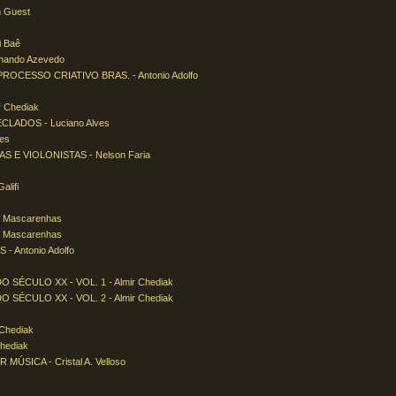
 Guest
 Baê
ando Azevedo
CESSO CRIATIVO BRAS. - Antonio Adolfo
 Chediak
LADOS - Luciano Alves
es
 E VIOLONISTAS - Nelson Faria
lifi
o Mascarenhas
o Mascarenhas
 Antonio Adolfo
ÉCULO XX - VOL. 1 - Almir Chediak
ÉCULO XX - VOL. 2 - Almir Chediak
Chediak
hediak
SICA - Cristal A. Velloso