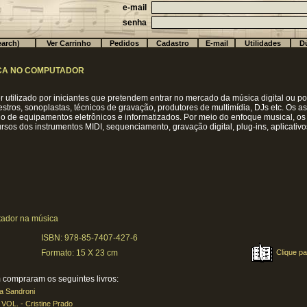
e-mail
senha
arch)
Ver Carrinho
Pedidos
Cadastro
E-mail
Utilidades
Dú
CA NO COMPUTADOR
er utilizado por iniciantes que pretendem entrar no mercado da música digital ou 
stros, sonoplastas, técnicos de gravação, produtores de multimídia, DJs etc. Os 
o de equipamentos eletrônicos e informatizados. Por meio do enfoque musical, os 
ursos dos instrumentos MIDI, sequenciamento, gravação digital, plug-ins, aplicativo
utador na música
ISBN: 978-85-7407-427-6
Clique pa
Formato: 15 X 23 cm
compraram os seguintes livros:
 Sandroni
L. - Cristine Prado